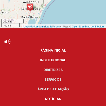
200 km
100 mi
MapsMarker.com
(
Leaflet
/
icons
) | Map: ©
OpenStreetMap contributors
PÁGINA INICIAL
INSTITUCIONAL
DIRETRIZES
SERVIÇOS
ÁREA DE ATUAÇÃO
NOTÍCIAS