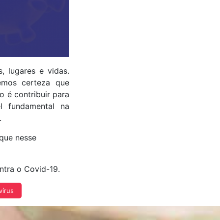
 lugares e vidas.
emos certeza que
 é contribuir para
l fundamental na
.
que nesse
ntra o Covid-19.
vírus