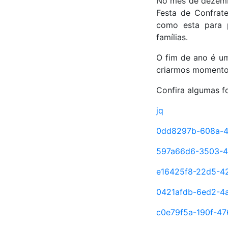
No mês de dezemb
Festa de Confrat
como esta para 
famílias.
O fim de ano é um
criarmos momentos
Confira algumas f
jq
0dd8297b-608a-4
597a66d6-3503-4
e16425f8-22d5-4
0421afdb-6ed2-4
c0e79f5a-190f-4