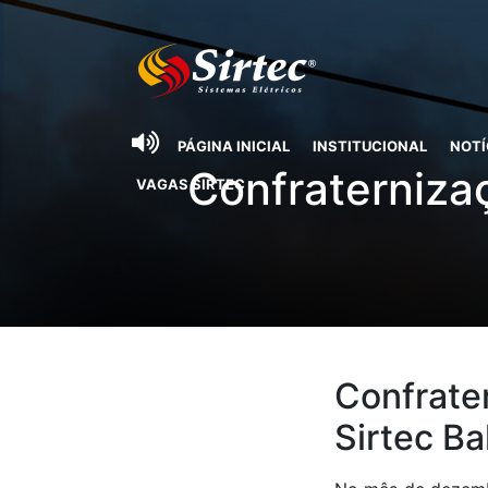
PÁGINA INICIAL
INSTITUCIONAL
NOTÍ
Confraterniza
VAGAS SIRTEC
Confrate
Sirtec Ba