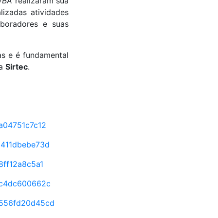
a/BA
realizaram sua
izadas atividades
boradores e suas
as e é fundamental
da
Sirtec
.
a04751c7c12
5411dbebe73d
8ff12a8c5a1
7c4dc600662c
556fd20d45cd