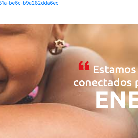
31a-be6c-b9a282dda6ec