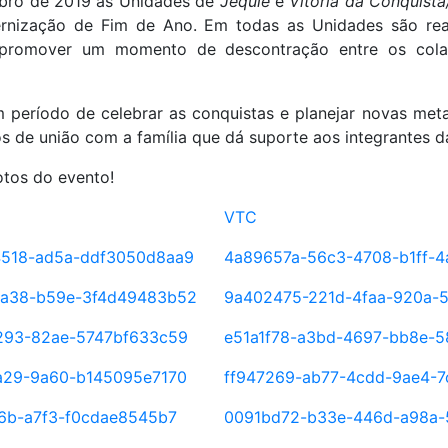
ro de 2019 as Unidades de
Jequié
e
Vitória da Conquist
ernização de Fim de Ano. Em todas as Unidades são real
promover um momento de descontração entre os cola
 período de celebrar as conquistas e planejar novas met
 de união com a família que dá suporte aos integrantes 
otos do evento!
VTC
518-ad5a-ddf3050d8aa9
4a89657a-56c3-4708-b1ff-4
a38-b59e-3f4d49483b52
9a402475-221d-4faa-920a-
293-82ae-5747bf633c59
e51a1f78-a3bd-4697-bb8e-5
a29-9a60-b145095e7170
ff947269-ab77-4cdd-9ae4-
76b-a7f3-f0cdae8545b7
0091bd72-b33e-446d-a98a-