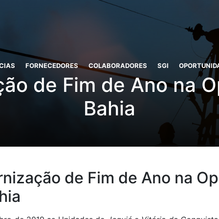
CIAS
FORNECEDORES
COLABORADORES
SGI
OPORTUNID
ção de Fim de Ano na O
Bahia
rnização de Fim de Ano na O
hia