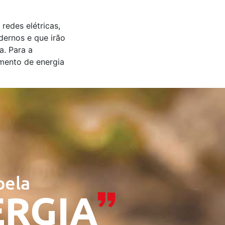
edes elétricas,
dernos e que irão
a. Para a
imento de energia