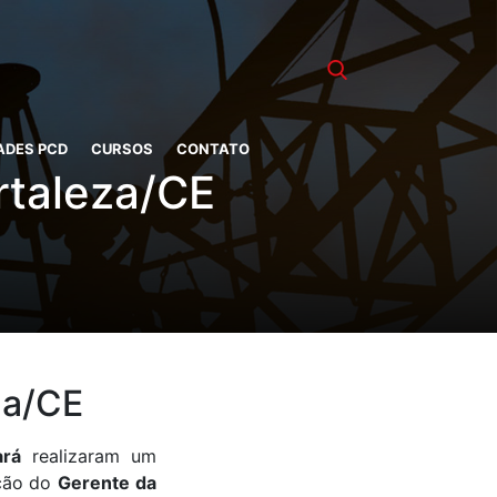
ADES PCD
CURSOS
CONTATO
rtaleza/CE
za/CE
ará
realizaram um
ação do
Gerente da