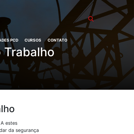
ADES PCD
CURSOS
CONTATO
 Trabalho
lho
 A estes
idar da segurança