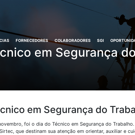
CIAS
FORNECEDORES
COLABORADORES
SGI
OPORTUNID
écnico em Segurança do
écnico em Segurança do Traba
novembro, foi o dia do Técnico em Segurança do Trabalho.
irtec, que destinam sua atenção em orientar, auxiliar e cu