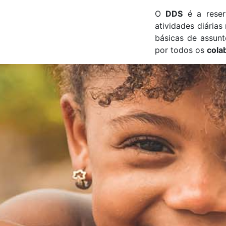
O
DDS
é a reser
atividades diária
básicas de assun
por todos os
cola