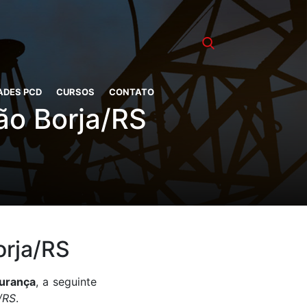
ADES PCD
CURSOS
CONTATO
ão Borja/RS
orja/RS
gurança
, a seguinte
/RS
.