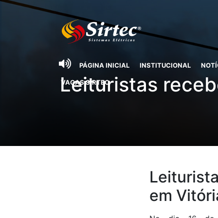
PÁGINA INICIAL
INSTITUCIONAL
NOTÍ
Leituristas rece
VAGAS SIRTEC
Leituris
em Vitór