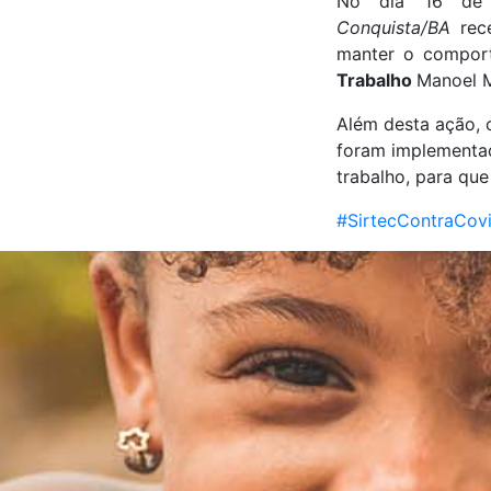
No dia 16 de
Conquista/BA
rec
manter o comport
Trabalho
Manoel M
Além desta ação, 
foram implementa
trabalho, para qu
#
SirtecContraCov