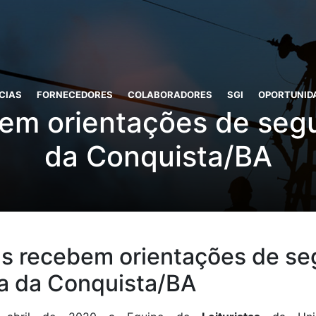
CIAS
FORNECEDORES
COLABORADORES
SGI
OPORTUNID
bem orientações de seg
da Conquista/BA
tas recebem orientações de s
ia da Conquista/BA