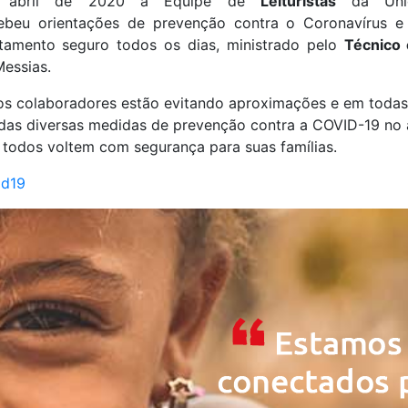
 abril de 2020 a Equipe de
Leituristas
da Un
ebeu orientações de prevenção contra o Coronavírus e
amento seguro todos os dias, ministrado pelo
Técnico
essias.
os colaboradores estão evitando aproximações e em toda
das diversas medidas de prevenção contra a COVID-19 no
e todos voltem com segurança para suas famílias.
id19