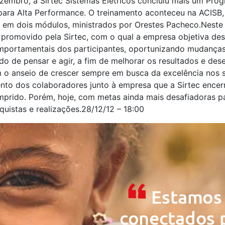
ezembro, a Sirtec Sistemas Elétricos concluiu mais um Pro
ara Alta Performance. O treinamento aconteceu na ACISB,
o em dois módulos, ministrados por Orestes Pacheco.Neste a
 promovido pela Sirtec, com o qual a empresa objetiva des
omportamentais dos participantes, oportunizando mudança
o de pensar e agir, a fim de melhorar os resultados e de
 o anseio de crescer sempre em busca da excelência nos 
nto dos colaboradores junto à empresa que a Sirtec ence
mprido. Porém, hoje, com metas ainda mais desafiadoras p
uistas e realizações.28/12/12 – 18:00