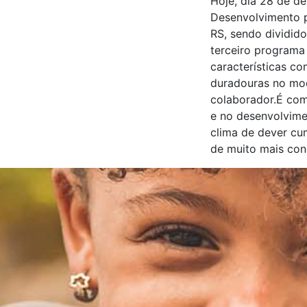
Hoje, dia 28 de d
Desenvolvimento p
RS, sendo dividid
terceiro programa
características c
duradouras no mod
colaborador.É com
e no desenvolvime
clima de dever cu
de muito mais conq