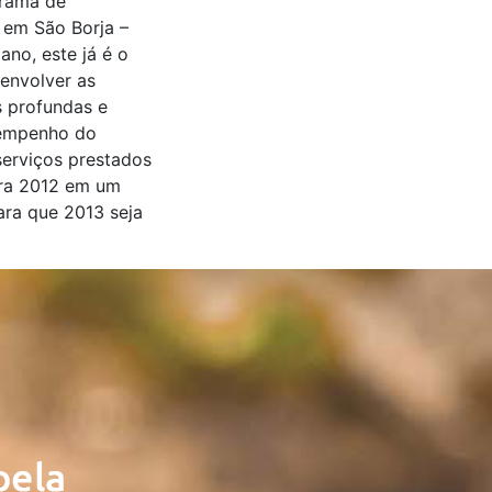
grama de
 em São Borja –
no, este já é o
envolver as
s profundas e
sempenho do
serviços prestados
rra 2012 em um
ara que 2013 seja