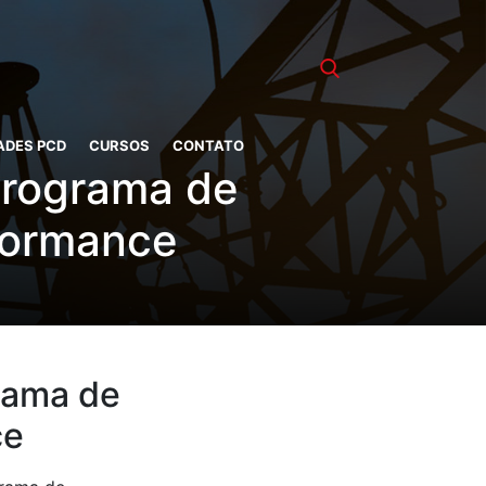
ADES PCD
CURSOS
CONTATO
Programa de
formance
rama de
ce