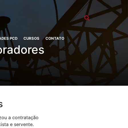
ADES PCD
CURSOS
CONTATO
oradores
s
izou a contratação
ista e servente.