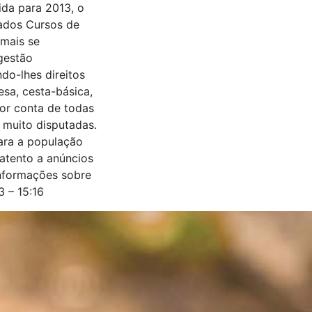
ida para 2013, o
zados Cursos de
 mais se
gestão
do-lhes direitos
sa, cesta-básica,
or conta de todas
 muito disputadas.
ara a população
atento a anúncios
informações sobre
 – 15:16