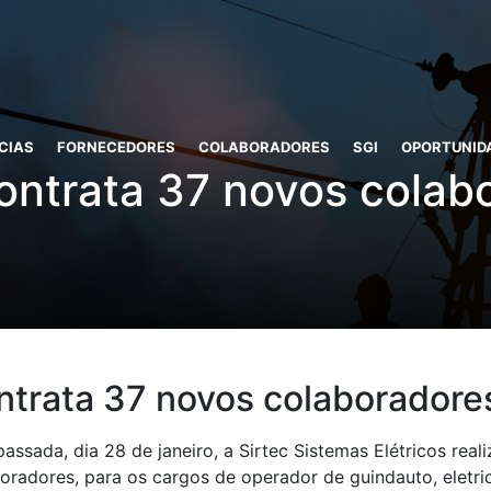
CIAS
FORNECEDORES
COLABORADORES
SGI
OPORTUNID
contrata 37 novos colab
ontrata 37 novos colaboradore
assada, dia 28 de janeiro, a Sirtec Sistemas Elétricos real
radores, para os cargos de operador de guindauto, eletric