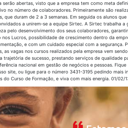
a serão abertas, visto que a empresa tem como meta defin
tivo no número de colaboradores. Primeiramente são reali
s, que duram de 2 a 3 semanas. Em seguida os alunos que
nvidados a unirem-se a equipe Sirtec. A Sirtec trabalha a 
reza pelo desenvolvimento dos seus colaboradores, garantin
 nos Lucros, possibilidade de crescimento dentro da empre
alimentação, e com um cuidado especial com a segurança. P
es, as vagas nos cursos realizados pela empresa vem sendo
 trajetória de sucesso, prestando serviços de qualidade p
ferência nacional em gestão de negócios e pessoas. Fique 
sso site, ou ligue para o número 3431-3195 pedindo mais 
s do Curso de Formação, e viva com mais energia. 01/02/13