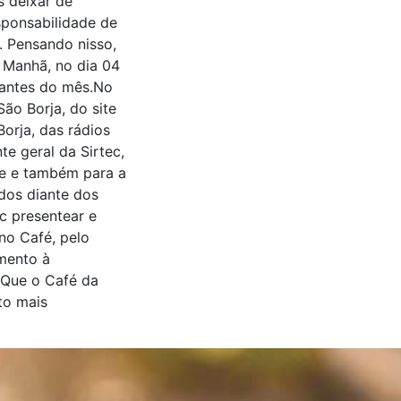
s deixar de
ponsabilidade de
. Pensando nisso,
a Manhã, no dia 04
iantes do mês.No
ão Borja, do site
orja, das rádios
te geral da Sirtec,
de e também para a
dos diante dos
c presentear e
no Café, pelo
imento à
.Que o Café da
to mais