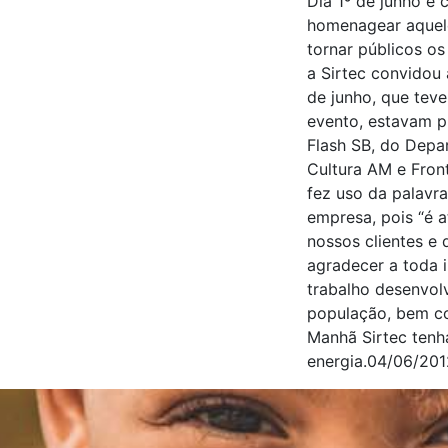
Dia 1º de junho é
homenagear aquele
tornar públicos os
a Sirtec convidou 
de junho, que tev
evento, estavam pr
Flash SB, do Depa
Cultura AM e Front
fez uso da palavr
empresa, pois “é 
nossos clientes e
agradecer a toda 
trabalho desenvol
população, bem c
Manhã Sirtec ten
energia.04/06/201