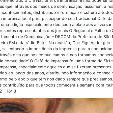
 comemorado o Dia Nacional da Imprensa, e não poderíamo
s que, através dos meios de comunicação, assumem a res
 acontecimentos, distribuindo informação e cultura a todos
a imprensa local para participar do seu tradicional Café d
e uma edição especialmente dedicada a ela e aos aniversar
esentes representantes dos jornais O Regional e Folha de S
rtamento de Comunicação – DECOM da Prefeitura de São B
eira FM e da rádio Butuí. Na ocasião, Onir Figueredo, geren
a, salientando a importância da imprensa para a comunida
através dela que nos comunicamos e nos tornamos conheci
 da comunidade”.O Café da Imprensa foi uma forma da Sirte
imprensa, especialmente àqueles que se fizeram presentes 
vido ao longo dos anos, distribuindo informação e conhec
omo pelo apoio que tem nos dado sempre que precisamos
ha contribuído para que todos comecem a semana com mui
2 – 16:18