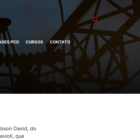
ADES PCD
CURSOS
CONTATO
obson David, do
avioli, que