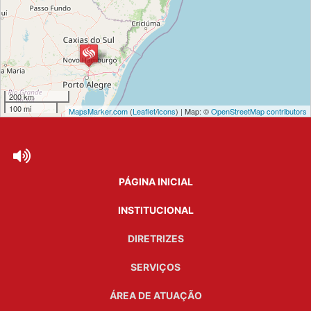
200 km
100 mi
MapsMarker.com
(
Leaflet
/
icons
) | Map: ©
OpenStreetMap contributors
PÁGINA INICIAL
INSTITUCIONAL
DIRETRIZES
SERVIÇOS
ÁREA DE ATUAÇÃO