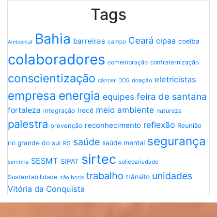
Tags
Bahia
Ceará
cipaa
barreiras
coelba
campo
Ambiental
colaboradores
comemoração
confraternização
conscientização
eletricistas
doação
câncer
DDS
empresa
energia
feira de santana
equipes
meio ambiente
fortaleza
Irecê
integração
natureza
palestra
reflexão
reconhecimento
Reunião
prevenção
segurança
saúde
saúde mental
rio grande do sul
RS
sirtec
SESMT
SIPAT
serrinha
soliedariedade
trabalho
unidades
trânsito
Sustentabilidade
são borja
Vitória da Conquista