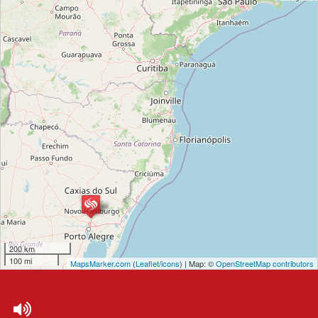
200 km
100 mi
MapsMarker.com
(
Leaflet
/
icons
) | Map: ©
OpenStreetMap contributors