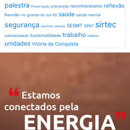
palestra
reflexão
reconhecimento
prevenção
Preservação
saúde
Reunião
saúde mental
rio grande do sul
RS
sirtec
segurança
SESMT
SIPAT
serviço
serrinha
trabalho
Sustentabilidade
soliedariedade
trânsito
unidades
Vitória da Conquista