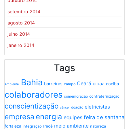
outubro 2014
setembro 2014
agosto 2014
julho 2014
janeiro 2014
Tags
Bahia
Ceará
cipaa
barreiras
coelba
campo
Ambiental
colaboradores
confraternização
comemoração
conscientização
eletricistas
doação
câncer
energia
empresa
feira de santana
equipes
meio ambiente
fortaleza
integração
Irecê
natureza