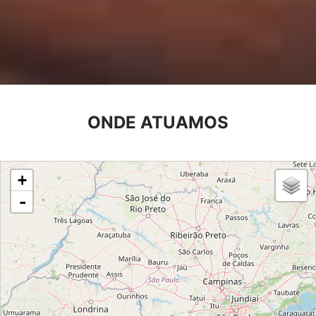
ONDE ATUAMOS
loading map - please wait...
+
-