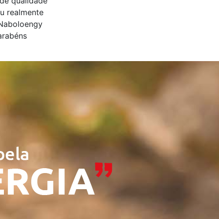
 de qualidade
ou realmente
 Naboloengy
Parabéns