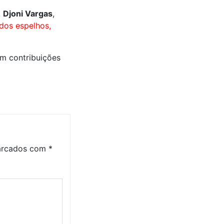
,
Djoni Vargas
,
dos espelhos,
m contribuições
marcados com
*