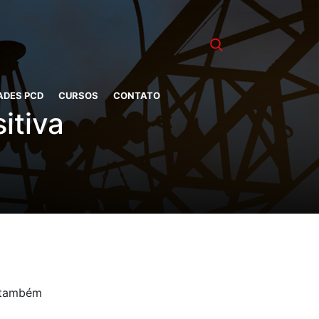
ADES PCD
CURSOS
CONTATO
itiva
c também