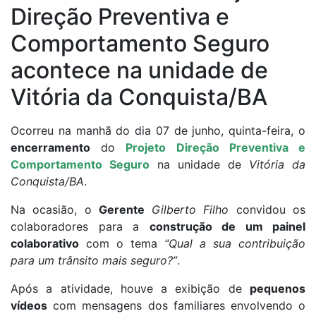
Direção Preventiva e
unidade de Vitória da
Comportamento Seguro
Conquista/BA
acontece na unidade de
Vitória da Conquista/BA
Ocorreu na manhã do dia 07 de junho, quinta-feira, o
encerramento
do
Projeto Direção Preventiva e
Comportamento Seguro
na unidade de
Vitória da
Conquista/BA
.
Na ocasião, o
Gerente
Gilberto Filho
convidou os
colaboradores para a
construção de um painel
colaborativo
com o tema
“Qual a sua contribuição
para um trânsito mais seguro?”
.
Após a atividade, houve a exibição de
pequenos
vídeos
com mensagens dos familiares envolvendo o