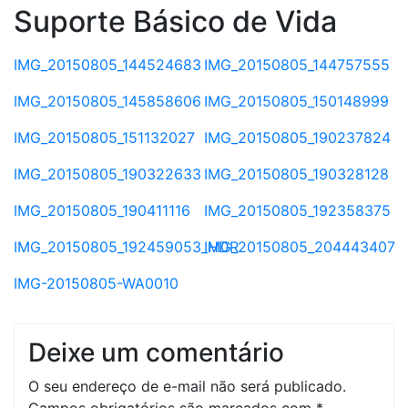
Suporte Básico de Vida
IMG_20150805_144524683
IMG_20150805_144757555
IMG_20150805_145858606
IMG_20150805_150148999
IMG_20150805_151132027
IMG_20150805_190237824
IMG_20150805_190322633
IMG_20150805_190328128
IMG_20150805_190411116
IMG_20150805_192358375
IMG_20150805_192459053_HDR
IMG_20150805_204443407
IMG-20150805-WA0010
Deixe um comentário
O seu endereço de e-mail não será publicado.