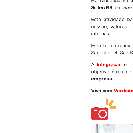
Foi realizada na
Sirtec RS
, em
São
Esta atividade b
missão, valores 
internas.
Esta turma reuniu
São Gabriel, São B
A
Integração
é re
objetivo é realme
empresa
.
Viva com
Verdad