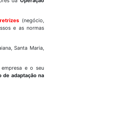
dores da
Operação
retrizes
(negócio,
essos e as normas
iana, Santa Maria,
 empresa e o seu
so de adaptação na