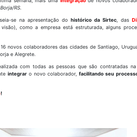
 última semana, mais uma
Integração
de novos colabora
 Borja/RS.
aseia-se na apresentação do
histórico da Sirtec
, das
Di
e visão), como a empresa está estruturada, alguns proc
 16 novos colaboradores das cidades de Santiago, Urugua
orja e Alegrete.
alizada com todas as pessoas que são contratadas na
nte
integrar
o novo colaborador,
facilitando seu proces
e
!