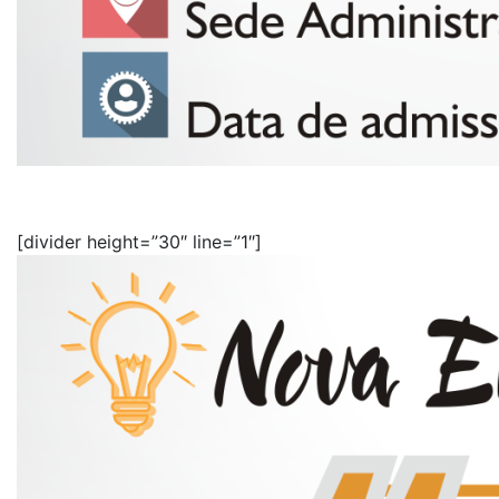
[divider height=”30″ line=”1″]