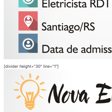
[divider height=”30″ line=”1″]