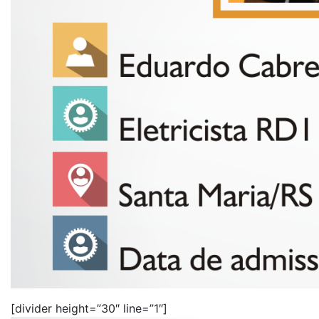
[divider height=”30″ line=”1″]