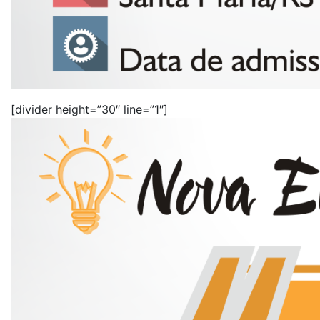
[divider height=”30″ line=”1″]