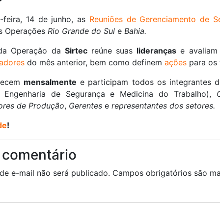
-feira, 14 de junho, as
Reuniões de Gerenciamento de Se
s Operações
Rio Grande do Sul
e
Bahia.
ada Operação da
Sirtec
reúne suas
lideranças
e avaliam
cadores
do mês anterior, bem como definem
ações
para os
ntecem
mensalmente
e participam todos os integrantes 
m Engenharia de Segurança e Medicina do Trabalho),
ores de Produção
,
Gerentes
e
representantes dos setores.
de
!
 comentário
de e-mail não será publicado.
Campos obrigatórios são 