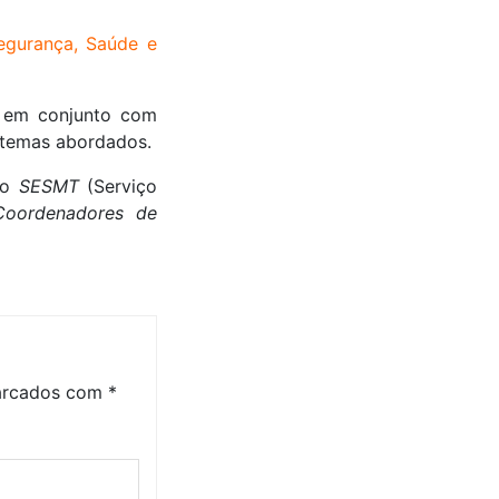
gurança, Saúde e
 em conjunto com
 temas abordados.
do
SESMT
(Serviço
Coordenadores de
marcados com
*