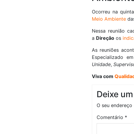
Ocorreu na quinta
Meio Ambiente
da
Nessa reunião c
a
Direção
os
indi
As reuniões aco
Especializado e
Unidade
,
Supervis
Viva com
Qualida
Deixe um
O seu endereço 
Comentário
*