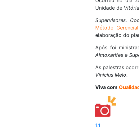
Ocorreu no dia 2
Unidade de
Vitóri
Supervisores, Co
Método Gerencia
elaboração do pla
Após foi ministr
Almoxarifes e Sup
As palestras ocor
Vinicius Melo
.
Viva com
Qualida
1.1