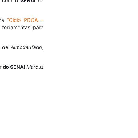
com o
SENAI
na
ra
“Ciclo PDCA –
ferramentas para
s de Almoxarifado,
or do SENAI
Marcus