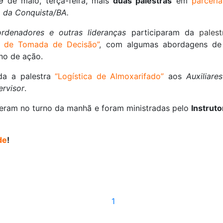
9 de maio, terça-feira, mais
duas palestras
em
parceria
a da Conquista/BA.
ordenadores e outras lideranças
participaram da
palest
l de Tomada de Decisão”
,
com algumas abordagens de 
no de ação.
ada a palestra
“Logística de Almoxarifado”
aos
Auxiliare
ervisor
.
reram no turno da manhã e foram ministradas pelo
Instrut
de
!
1