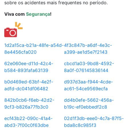
sobre os acidentes mais frequentes no período.
Viva com
Segurança
!
1d2a15ca-b21a-48fe-a54d-
4f3c847b-a6df-4e3c-
8e4456cfa020
a399-ae1d5e7f2143
62e060ee-d11d-42c4-
cbcd1a03-9bd8-4592-
b584-893fafa63139
8a0f-076145836144
b0d469ed-63bf-4e2f-
d937d3aa-f944-4cde-
adfd-dc041df06482
ac61-54ce9569ecfa
842b0cb6-f6eb-42d2-
dd4b0efe-5662-456a-
9cf3-b826a77fb3c0
b19c-ef0ebbedf2c8
ecf43b22-090c-41a4-
02d1f3db-eee0-4c7a-87f5-
abd3-7f00c0f63dbe
bda8c8c985f3