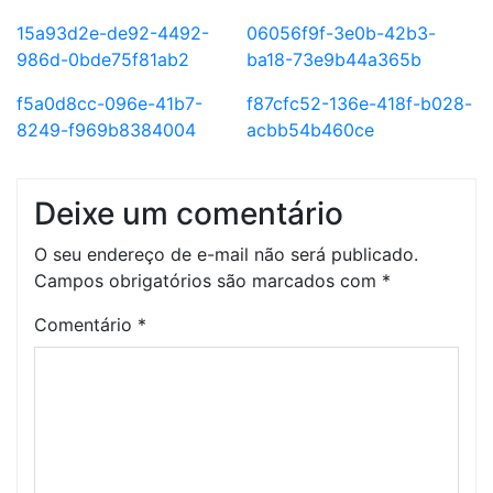
15a93d2e-de92-4492-
06056f9f-3e0b-42b3-
986d-0bde75f81ab2
ba18-73e9b44a365b
f5a0d8cc-096e-41b7-
f87cfc52-136e-418f-b028-
8249-f969b8384004
acbb54b460ce
Deixe um comentário
O seu endereço de e-mail não será publicado.
Campos obrigatórios são marcados com
*
Comentário
*