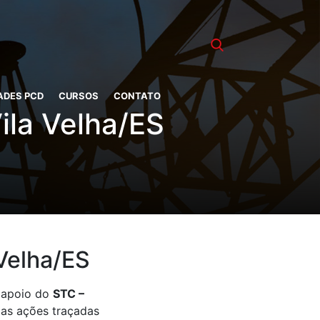
ADES PCD
CURSOS
CONTATO
ila Velha/ES
Velha/ES
e apoio do
STC –
 as ações traçadas