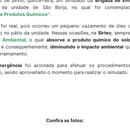
0 de junho, quinta-feira, um simulado da
Brigada de Em
e da unidade de São Borja, no qual foi contempl
e Produtos Químicos”
.
 foi real, pois ocorreu um pequeno vazamento de óleo 
o no pátio da unidade. Nessas ocasiões, na
Sirtec
, sempre
o Ambiental
, o qual
absorve o produto químico do sol
r e consequentemente,
diminuindo o impacto ambiental
qu
rramamento.
mergência
foi acionada para efetuar os procediment
, sendo aproveitado o momento para realizar o simulado.
Confira as fotos: