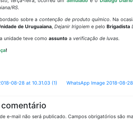
to, terça-feira, ocorreu um
Simulado
e o
Diálogo Diári
iana/RS
.
bordado sobre a
contenção de produto químico
. Na ocasi
nidade de Uruguaiana
,
Dejanir Irigoiem
e pelo
Brigadista
L
na unidade teve como
assunto
a
verificação de luvas
.
nça
!
18-08-28 at 10.31.03 (1)
WhatsApp Image 2018-08-28 a
 comentário
de e-mail não será publicado.
Campos obrigatórios são 