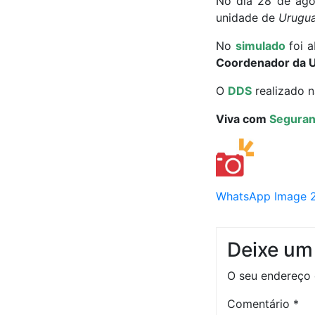
No dia 28 de agos
unidade de
Urugua
No
simulado
foi a
Coordenador da U
O
DDS
realizado 
Viva com
Segura
WhatsApp Image 20
Deixe um
O seu endereço 
Comentário
*