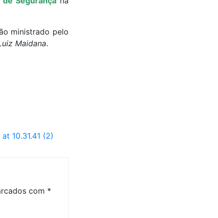
o de Segurança
na
ão ministrado pelo
uiz Maidana
.
t 10.31.41 (2)
marcados com
*