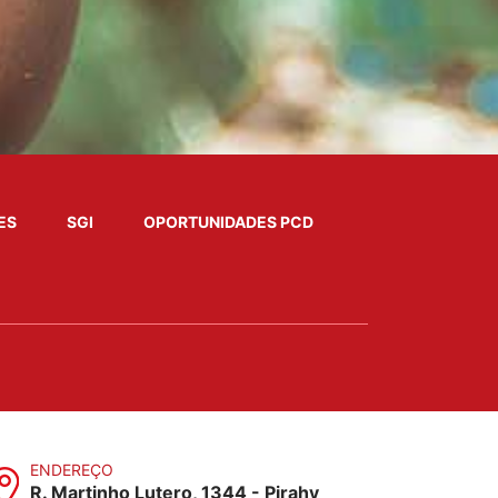
ES
SGI
OPORTUNIDADES PCD
ENDEREÇO
R. Martinho Lutero, 1344 - Pirahy