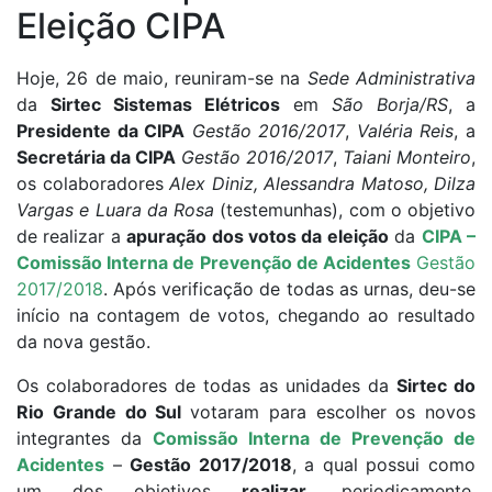
Eleição CIPA
Hoje, 26 de maio, reuniram-se na
Sede Administrativa
da
Sirtec Sistemas Elétricos
em
São Borja/RS
, a
Presidente da CIPA
Gestão 2016/2017
,
Valéria Reis
, a
Secretária da CIPA
Gestão 2016/2017
,
Taiani Monteiro
,
os colaboradores
Alex Diniz, Alessandra Matoso, Dilza
Vargas e Luara da Rosa
(testemunhas), com o objetivo
de realizar a
apuração dos votos da eleição
da
CIPA –
Comissão Interna de Prevenção de Acidentes
Gestão
2017/2018
. Após verificação de todas as urnas, deu-se
início na contagem de votos, chegando ao resultado
da nova gestão.
Os colaboradores de todas as unidades da
Sirtec do
Rio Grande do Sul
votaram para escolher os novos
integrantes da
Comissão Interna de Prevenção de
Acidentes
–
Gestão 2017/2018
, a qual possui como
um dos objetivos
realizar
, periodicamente,