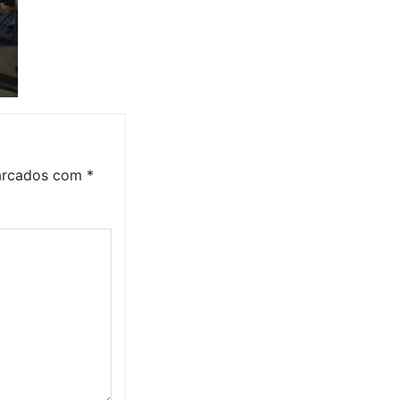
marcados com
*