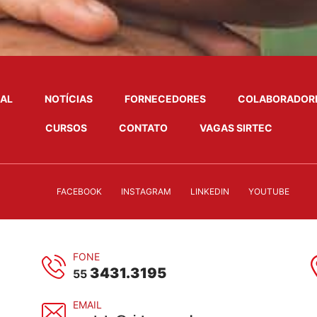
NAL
NOTÍCIAS
FORNECEDORES
COLABORADOR
CURSOS
CONTATO
VAGAS SIRTEC
FACEBOOK
INSTAGRAM
LINKEDIN
YOUTUBE
FONE
3431.3195
55
EMAIL