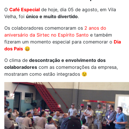
O
Café Especial
de hoje, dia 05 de agosto, em Vila
Velha, foi
único e muito divertido
.
Os colaboradores comemoraram os
2 anos do
aniversário da Sirtec no Espírito Santo
e também
fizeram um momento especial para comemorar o
Dia
dos Pais
😀
O clima de
descontração e envolvimento dos
colaboradores
com as comemorações da empresa,
mostraram como estão integrados 😉