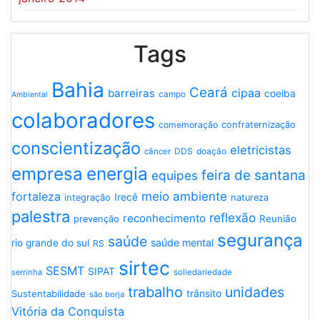
Tags
Bahia
Ceará
cipaa
barreiras
coelba
campo
Ambiental
colaboradores
comemoração
confraternização
conscientização
eletricistas
DDS
doação
câncer
energia
empresa
feira de santana
equipes
meio ambiente
fortaleza
Irecê
integração
natureza
palestra
reflexão
reconhecimento
Reunião
prevenção
segurança
saúde
saúde mental
rio grande do sul
RS
sirtec
SESMT
SIPAT
serrinha
soliedariedade
trabalho
unidades
trânsito
Sustentabilidade
são borja
Vitória da Conquista