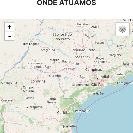
ONDE ATUAMOS
loading map - please wait...
+
-