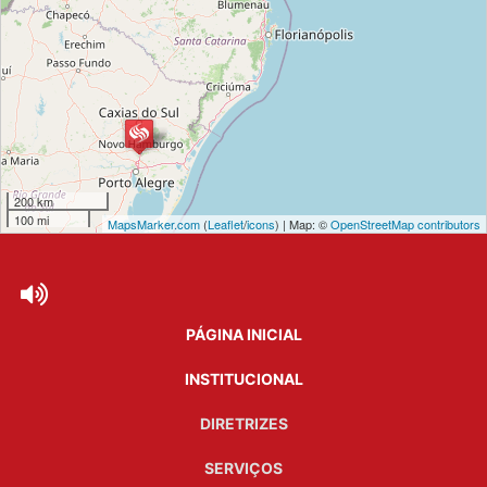
200 km
100 mi
MapsMarker.com
(
Leaflet
/
icons
) | Map: ©
OpenStreetMap contributors
PÁGINA INICIAL
INSTITUCIONAL
DIRETRIZES
SERVIÇOS